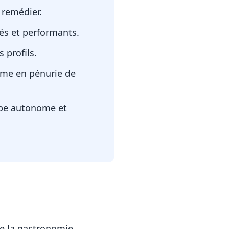
 remédier.
s et performants.
s profils.
ême en pénurie de
ipe autonome et
de la gastronomie