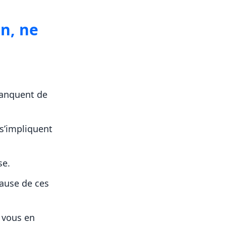
n, ne
manquent de
 s’impliquent
se.
ause de ces
 vous en