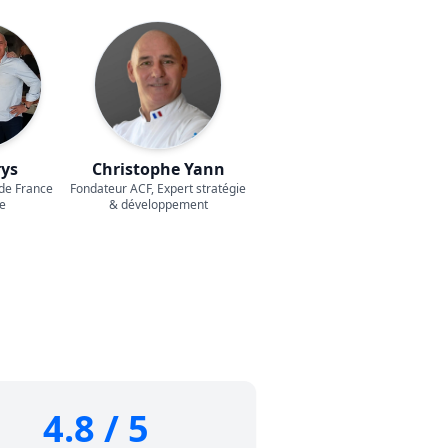
rys
Christophe Yann
 de France
Fondateur ACF, Expert stratégie
e
& développement
4.8 / 5